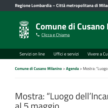
Regione Lombardia
–
Città metropolitana di Mil
Comune di Cusano 
Clicca e Chiama
Menù
Servizi on line
Uffici e servizi
Vivere a C
principale
Percorso
Comune di Cusano Milanino
>
Agenda
>
Mostra: “Luogo 
a
"briciole
di
pane"
Mostra: “Luogo dell’Inca
al 5 maggio