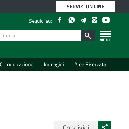
SERVIZI ON LINE
Facebook
Whatsapp
Instagram
Youtube
Telegram
Seguici su:
Cerca
per:
Cerca
Apri/chiudi
menù
laterale
Comunicazione
Immagini
Area Riservata
Condividi