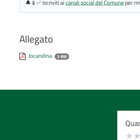
🔔📱✅ Iscriviti ai
canali social del Comune
per ri
Allegato
locandina
3 MB
Quan