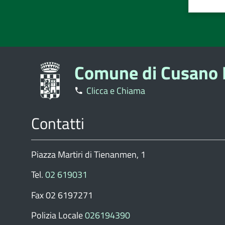
Valuta
Valu
1
2
stelle
stell
su
su
5
5
Comune di Cusano 
Clicca e Chiama
Contatti
Piazza Martiri di Tienanmen, 1
Tel.
02 619031
Fax 02 6197271
Polizia Locale
026194390