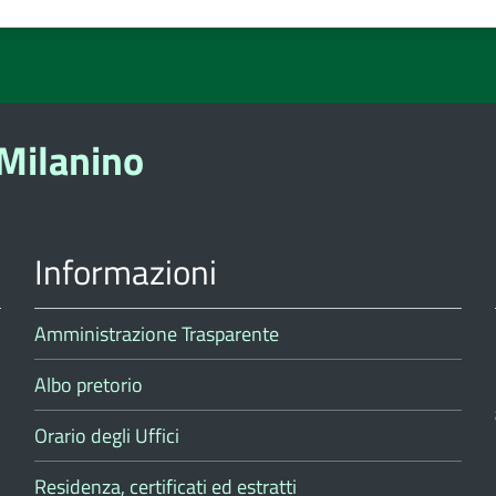
ta
Valuta
Valuta
Valuta
3
4
5
e
stelle
stelle
stelle
su
su
su
5
5
5
Milanino
Informazioni
Amministrazione Trasparente
Albo pretorio
Orario degli Uffici
Residenza, certificati ed estratti