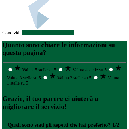
Condividi
Condividi sui social network
Quanto sono chiare le informazioni su
questa pagina?
Valuta 5 stelle su 5
Valuta 4 stelle su 5
Valuta 3 stelle su 5
Valuta 2 stelle su 5
Valuta
1 stelle su 5
Grazie, il tuo parere ci aiuterà a
migliorare il servizio!
Quali sono stati gli aspetti che hai preferito?
1/2