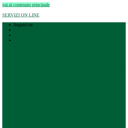
vai al contenuto principale
Regione Lombardia
–
Città metropolitana di Milano
SERVIZI ON LINE
Seguici su:
Facebook
Whatsapp
Telegram