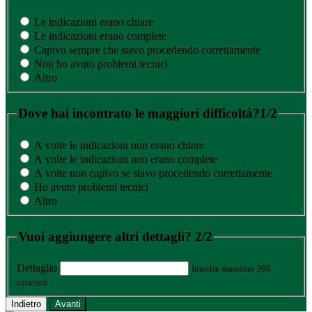
Le indicazioni erano chiare
Le indicazioni erano complete
Capivo sempre che stavo procedendo correttamente
Non ho avuto problemi tecnici
Altro
Dove hai incontrato le maggiori difficoltà?
1/2
A volte le indicazioni non erano chiare
A volte le indicazioni non erano complete
A volte non capivo se stavo procedendo correttamente
Ho avuto problemi tecnici
Altro
Vuoi aggiungere altri dettagli?
2/2
Dettaglio
Inserire massimo 200
caratteri
Indietro
Avanti