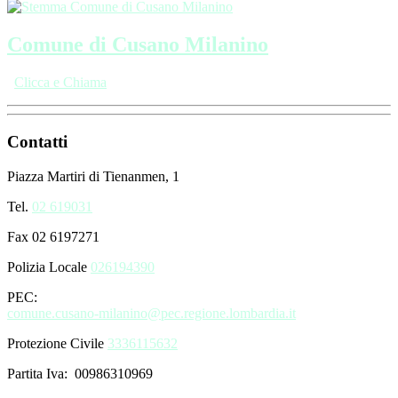
Comune di Cusano Milanino
Clicca e Chiama
Contatti
Piazza Martiri di Tienanmen, 1
Tel.
02 619031
Fax 02 6197271
Polizia Locale
026194390
PEC:
comune.cusano-milanino@pec.regione.lombardia.it
Protezione Civile
3336115632
Partita Iva: 00986310969