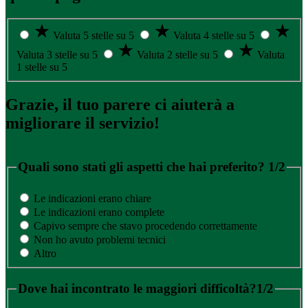
Valuta 5 stelle su 5
Valuta 4 stelle su 5
Valuta 3 stelle su 5
Valuta 2 stelle su 5
Valuta
1 stelle su 5
Grazie, il tuo parere ci aiuterà a
migliorare il servizio!
Quali sono stati gli aspetti che hai preferito?
1/2
Le indicazioni erano chiare
Le indicazioni erano complete
Capivo sempre che stavo procedendo correttamente
Non ho avuto problemi tecnici
Altro
Dove hai incontrato le maggiori difficoltà?
1/2