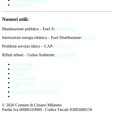
Pillole istituzionali 💊
Canali social
Numeri utili:
Illuminazione pubblica – Enel X:
800-901050
Interruzioni energia elettrica – Enel Distribuzione:
803-500
Problemi servizio idrico – CAP:
800-175571
Rifiuti urbani – Gelsia Ambiente:
800-445964
Accessibilità
Note legali
Privacy
Area Riservata
Supporto Ced
URP
Dichiarazione di accessibilità
© 2026 Comune di Cusano Milanino
Partita Iva 00986310969 - Codice Fiscale 83005680158