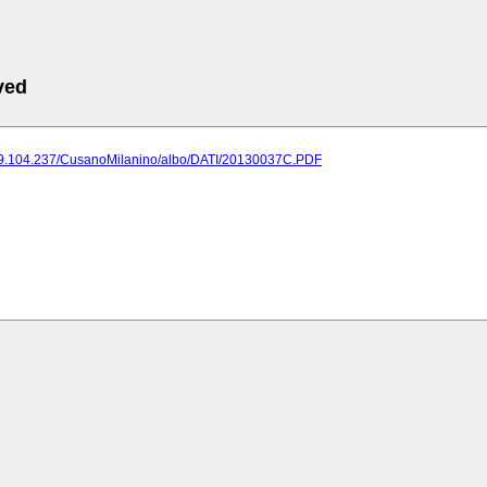
ved
189.104.237/CusanoMilanino/albo/DATI/20130037C.PDF