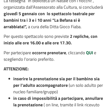
La rassegna “In biblioteca un Natale con i fiocchi!”,
organizzata dall’Assessorato alla Cultura, si concluderà
giovedì 5 gennaio
con lo spettacolo teatrale per
bambini tra i
3 e i 10 anni
“La Befana si è
arrabbiata!”,
a cura della Ditta Gioco Fiaba.
Per questo spettacolo sono previste
2 repliche, con
inizio alle ore 16.00 e alle ore 17.30.
Per partecipare
occorre prenotare
, cliccando
QUI
e
scegliendo l’orario preferito.
ATTENZIONE:
inserire la prenotazione sia per il bambino sia
per l’adulto accompagnatore
(un solo adulto per
nucleo familiare/gruppo)
in caso di impossibilità a partecipare, annullare
la prenotazione
( on line, tramite il link ricevuto