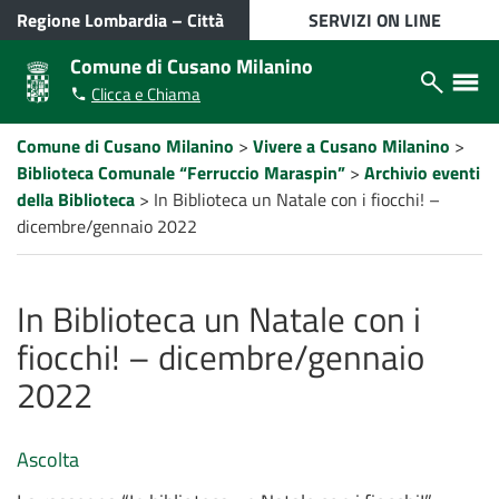
VAI AL CONTENUTO PRINCIPALE
Regione Lombardia
–
Città
SERVIZI ON LINE
metropolitana di Milano
Comune di Cusano Milanino
Apri/chiudi
Apri/ch
Clicca e Chiama
modulo
menù
ricerca
laterale
Percorso
Comune di Cusano Milanino
>
Vivere a Cusano Milanino
>
a
Biblioteca Comunale “Ferruccio Maraspin”
>
Archivio eventi
"briciole
di
della Biblioteca
>
In Biblioteca un Natale con i fiocchi! –
pane"
dicembre/gennaio 2022
In Biblioteca un Natale con i
fiocchi! – dicembre/gennaio
2022
Ascolta