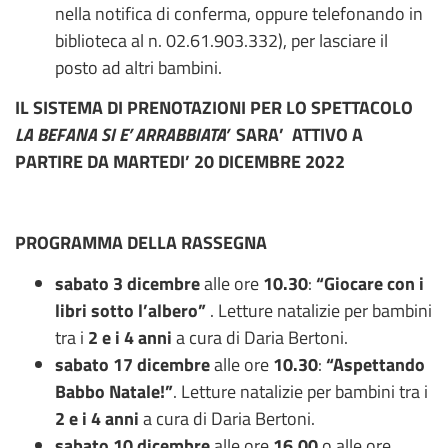
nella notifica di conferma, oppure telefonando in
biblioteca al n. 02.61.903.332), per lasciare il
posto ad altri bambini.
IL SISTEMA DI PRENOTAZIONI PER LO SPETTACOLO
LA BEFANA SI E’ ARRABBIATA’
SARA’ ATTIVO A
PARTIRE DA MARTEDI’ 20 DICEMBRE 2022
PROGRAMMA DELLA RASSEGNA
sabato 3 dicembre
alle ore
10.30
:
“Giocare con i
libri sotto l’albero”
. Letture natalizie per bambini
tra i
2 e i 4 anni
a cura di Daria Bertoni.
sabato 17 dicembre
alle ore
10.30
:
“Aspettando
Babbo Natale!”
. Letture natalizie per bambini tra i
2 e i 4 anni
a cura di Daria Bertoni.
sabato 10 dicembre
alle ore
16.00
o alle ore