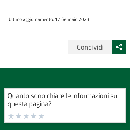
Ultimo aggiornamento:
17 Gennaio 2023
Condividi
Quanto sono chiare le informazioni su
questa pagina?
Valuta
Valuta
Valuta
Valuta
Valuta
1
2
3
4
5