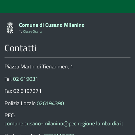
stelle
stelle
stelle
stelle
stelle
su
su
su
su
su
5
5
5
5
5
Comune di Cusano Milanino
Clicca e Chiama
Contatti
Piazza Martiri di Tienanmen, 1
Tel.
02 619031
Fax 02 6197271
Polizia Locale
026194390
PEC:
comune.cusano-milanino@pec.regione.lombardia.it