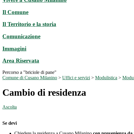
Il Comune
Il Territorio e la storia
Comunicazione
Immagini
Area Riservata
Percorso a "briciole di pane"
Comune di Cusano Milanino
>
Uffici e servizi
>
Modulistica
>
Moduli
Cambio di residenza
Ascolta
Se devi
Chiedere la residenza a Cusano Milanino
con provenienza da