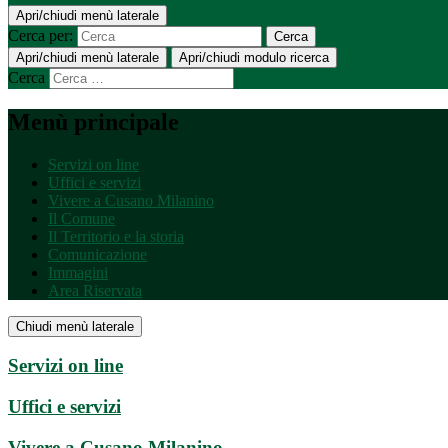
Apri/chiudi menù laterale
Cerca per:
Cerca
Apri/chiudi menù laterale
Apri/chiudi modulo ricerca
Cerca
Menù principale
Servizi on line
Uffici e servizi
Vivere a Cusano Milanino
Il Comune
Il Territorio e la storia
Comunicazione
Immagini
Area Riservata
Chiudi menù laterale
Servizi on line
Uffici e servizi
Vivere a Cusano Milanino