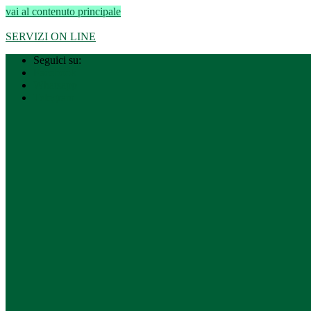
vai al contenuto principale
Regione Lombardia
–
Città metropolitana di Milano
SERVIZI ON LINE
Seguici su:
Facebook
Whatsapp
Telegram