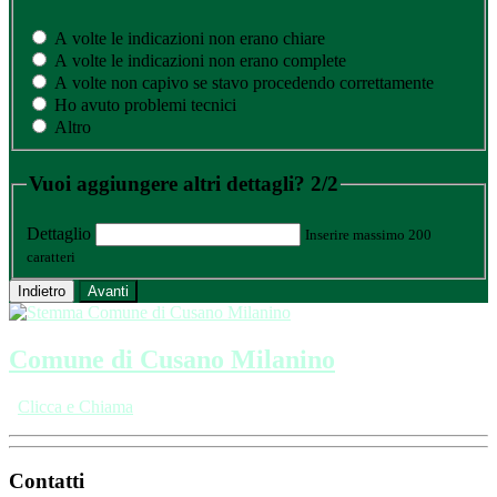
A volte le indicazioni non erano chiare
A volte le indicazioni non erano complete
A volte non capivo se stavo procedendo correttamente
Ho avuto problemi tecnici
Altro
Vuoi aggiungere altri dettagli?
2/2
Dettaglio
Inserire massimo 200
caratteri
Indietro
Avanti
Comune di Cusano Milanino
Clicca e Chiama
Contatti