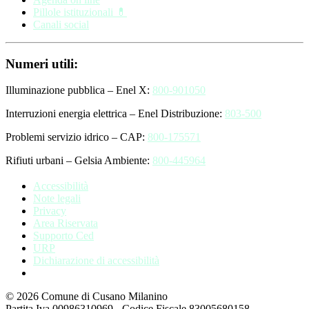
Pillole istituzionali 💊
Canali social
Numeri utili:
Illuminazione pubblica – Enel X:
800-901050
Interruzioni energia elettrica – Enel Distribuzione:
803-500
Problemi servizio idrico – CAP:
800-175571
Rifiuti urbani – Gelsia Ambiente:
800-445964
Accessibilità
Note legali
Privacy
Area Riservata
Supporto Ced
URP
Dichiarazione di accessibilità
© 2026 Comune di Cusano Milanino
Partita Iva 00986310969 - Codice Fiscale 83005680158