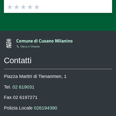
Valuta
Valuta
Valuta
Valuta
Valuta
1
2
3
4
5
stelle
stelle
stelle
stelle
stelle
su
su
su
su
su
5
5
5
5
5
Comune di Cusano Milanino
Clicca e Chiama
Contatti
Piazza Martiri di Tienanmen, 1
Tel.
02 619031
Fax 02 6197271
Polizia Locale
026194390