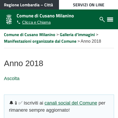
VAI AL CONTENUTO PRINCIPALE
Regione Lombardia
–
Città
SERVIZI ON LINE
metropolitana di Milano
Comune di Cusano Milanino
Apri/chiudi
Apri/ch
Clicca e Chiama
modulo
menù
ricerca
lateral
Comune di Cusano Milanino
Galleria d’immagini
Percorso
>
>
a
Manifestazioni organizzate dal Comune
>
Anno 2018
"briciole
di
pane"
Anno 2018
Ascolta
🔔📱✅ Iscriviti ai
canali social del Comune
per
rimanere sempre aggiornato!