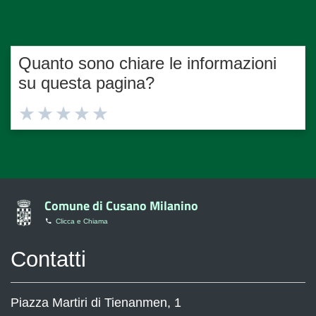
Quanto sono chiare le informazioni
su questa pagina?
Valuta
Valuta
Valuta
Valuta
Valuta
1
2
3
4
5
stelle
stelle
stelle
stelle
stelle
su
su
su
su
su
5
5
5
5
5
Comune di Cusano Milanino
Clicca e Chiama
Contatti
Piazza Martiri di Tienanmen, 1