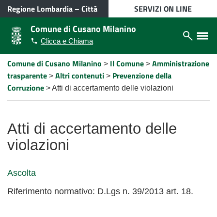
VAI AL CONTENUTO PRINCIPALE
Regione Lombardia
–
Città
SERVIZI ON LINE
metropolitana di Milano
Comune di Cusano Milanino
Apri/chiudi
Apri/ch
Clicca e Chiama
modulo
menù
ricerca
lateral
Comune di Cusano Milanino
Il Comune
Amministrazione
Percorso
>
>
a
trasparente
Altri contenuti
Prevenzione della
>
>
"briciole
di
Corruzione
>
Atti di accertamento delle violazioni
pane"
Atti di accertamento delle
violazioni
Ascolta
Riferimento normativo: D.Lgs n. 39/2013 art. 18.