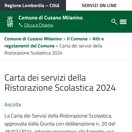
VAI AL CONTENUTO PRINCIPALE
Regione Lombardia
–
Città
SERVIZI ON LINE
metropolitana di Milano
Comune di Cusano Milanino
Apri/chiudi
Apri/ch
Clicca e Chiama
modulo
menù
ricerca
laterale
Percorso
Comune di Cusano Milanino
>
Il Comune
>
Atti e
a
regolamenti del Comune
>
Carta dei servizi della
"briciole
di
Ristorazione Scolastica 2024
pane"
Carta dei servizi della
Ristorazione Scolastica 2024
Ascolta
La Carta dei Servizi della Ristorazione Scolastica,
approvata dalla Giunta con deliberazione n. 20 del
26/02/2024, intende presentare alle famiglie una