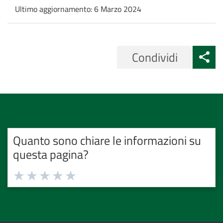
Ultimo aggiornamento:
6 Marzo 2024
Condividi
Quanto sono chiare le informazioni su
questa pagina?
Valuta
Valuta
Valuta
Valuta
Valuta
1
2
3
4
5
stelle
stelle
stelle
stelle
stelle
su
su
su
su
su
5
5
5
5
5