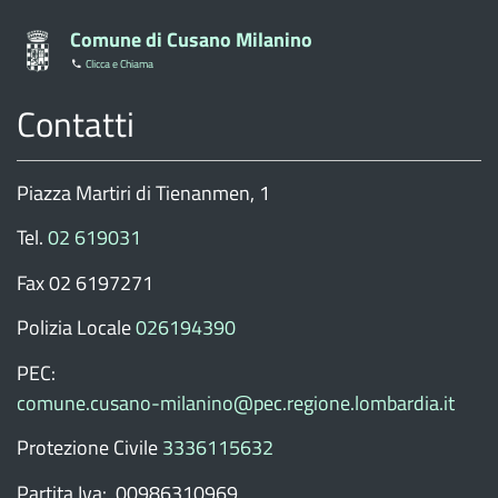
Comune di Cusano Milanino
Clicca e Chiama
Contatti
Piazza Martiri di Tienanmen, 1
Tel.
02 619031
Fax 02 6197271
Polizia Locale
026194390
PEC:
comune.cusano-milanino@pec.regione.lombardia.it
Protezione Civile
3336115632
Partita Iva: 00986310969