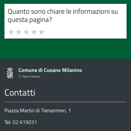
Quanto sono chiare le informazioni su
questa pagina?
Valuta
Valuta
Valuta
Valuta
Valuta
1
2
3
4
5
stelle
stelle
stelle
stelle
stelle
su
su
su
su
su
5
5
5
5
5
Comune di Cusano Milanino
Clicca e Chiama
Contatti
Piazza Martiri di Tienanmen, 1
Tel.
02 619031