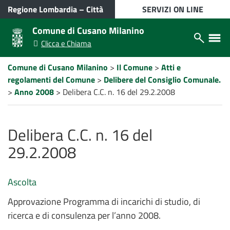
VAI AL CONTENUTO PRINCIPALE
Regione Lombardia
–
Città
SERVIZI ON LINE
metropolitana di Milano
Comune di Cusano Milanino
Apri/chiudi
Apri/ch
Clicca e Chiama
modulo
menù
ricerca
laterale
Percorso
Comune di Cusano Milanino
>
Il Comune
>
Atti e
a
regolamenti del Comune
>
Delibere del Consiglio Comunale.
"briciole
di
>
Anno 2008
>
Delibera C.C. n. 16 del 29.2.2008
pane"
Delibera C.C. n. 16 del
29.2.2008
Ascolta
Approvazione Programma di incarichi di studio, di
ricerca e di consulenza per l’anno 2008.