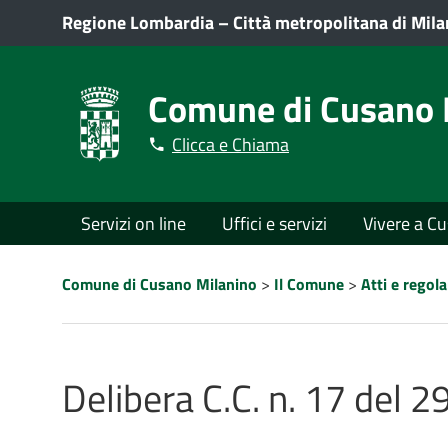
Regione Lombardia
–
Città metropolitana di Mil
Comune di Cusano 
Clicca e Chiama
Menù
Servizi on line
Uffici e servizi
Vivere a C
principale
Percorso
Comune di Cusano Milanino
>
Il Comune
>
Atti e rego
a
"briciole
di
pane"
Delibera C.C. n. 17 del 