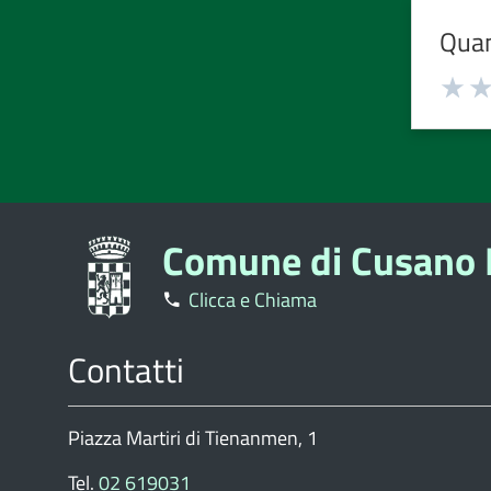
Quan
Valuta
Valu
1
2
stelle
stell
su
su
5
5
Comune di Cusano 
Clicca e Chiama
Contatti
Piazza Martiri di Tienanmen, 1
Tel.
02 619031