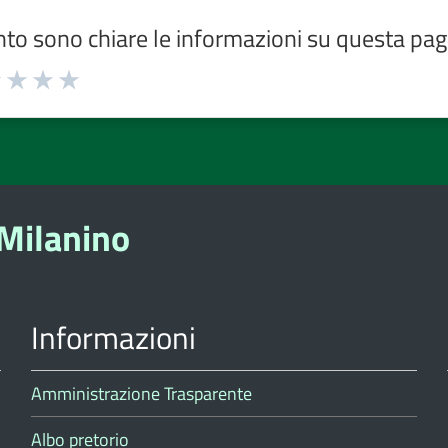
to sono chiare le informazioni su questa pag
ta
Valuta
Valuta
Valuta
3
4
5
e
stelle
stelle
stelle
su
su
su
5
5
5
Milanino
Informazioni
Amministrazione Trasparente
Albo pretorio