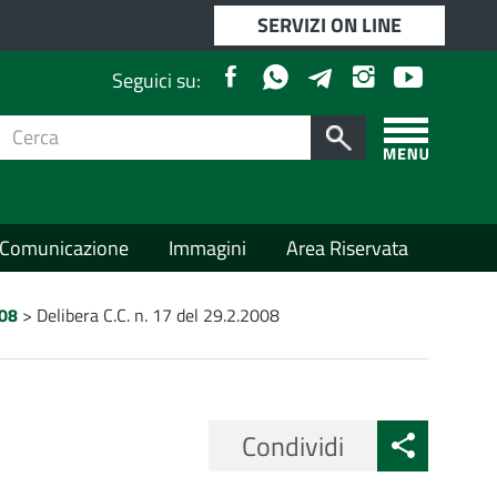
SERVIZI ON LINE
Facebook
Whatsapp
Instagram
Youtube
Telegram
Seguici su:
Cerca
per:
Cerca
Apri/chiudi
menù
laterale
Comunicazione
Immagini
Area Riservata
08
>
Delibera C.C. n. 17 del 29.2.2008
Condividi