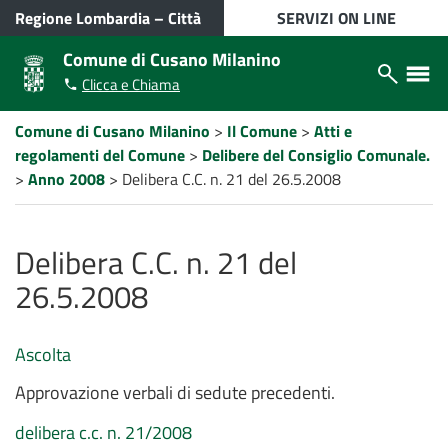
VAI AL CONTENUTO PRINCIPALE
Regione Lombardia
–
Città
SERVIZI ON LINE
metropolitana di Milano
Comune di Cusano Milanino
Apri/chiudi
Apri/ch
Clicca e Chiama
modulo
menù
ricerca
laterale
Percorso
Comune di Cusano Milanino
>
Il Comune
>
Atti e
a
regolamenti del Comune
>
Delibere del Consiglio Comunale.
"briciole
di
>
Anno 2008
>
Delibera C.C. n. 21 del 26.5.2008
pane"
Delibera C.C. n. 21 del
26.5.2008
Ascolta
Approvazione verbali di sedute precedenti.
delibera c.c. n. 21/2008