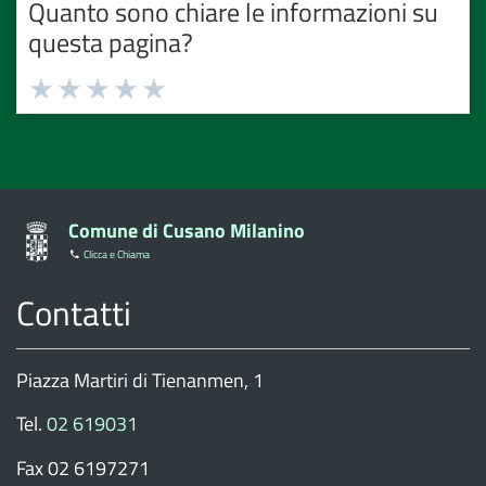
Quanto sono chiare le informazioni su
questa pagina?
Valuta
Valuta
Valuta
Valuta
Valuta
1
2
3
4
5
stelle
stelle
stelle
stelle
stelle
su
su
su
su
su
5
5
5
5
5
Comune di Cusano Milanino
Clicca e Chiama
Contatti
Piazza Martiri di Tienanmen, 1
Tel.
02 619031
Fax 02 6197271