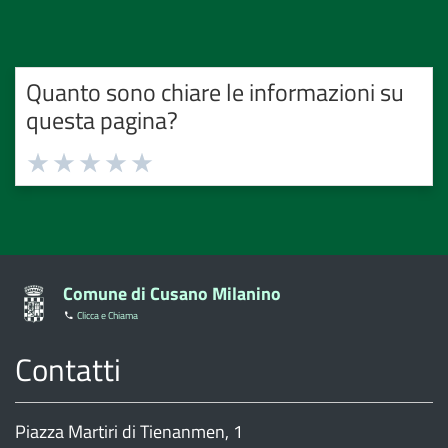
Quanto sono chiare le informazioni su
questa pagina?
Valuta
Valuta
Valuta
Valuta
Valuta
1
2
3
4
5
stelle
stelle
stelle
stelle
stelle
su
su
su
su
su
5
5
5
5
5
Comune di Cusano Milanino
Clicca e Chiama
Contatti
Piazza Martiri di Tienanmen, 1