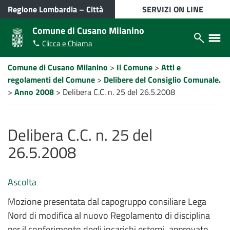
VAI AL CONTENUTO PRINCIPALE
Regione Lombardia
–
Città
SERVIZI ON LINE
metropolitana di Milano
Comune di Cusano Milanino
Apri/chiudi
Apri/ch
Clicca e Chiama
modulo
menù
ricerca
laterale
Percorso
Comune di Cusano Milanino
>
Il Comune
>
Atti e
a
regolamenti del Comune
>
Delibere del Consiglio Comunale.
"briciole
di
>
Anno 2008
>
Delibera C.C. n. 25 del 26.5.2008
pane"
Delibera C.C. n. 25 del
26.5.2008
Ascolta
Mozione presentata dal capogruppo consiliare Lega
Nord di modifica al nuovo Regolamento di disciplina
per il conferimento degli incarichi esterni, approvato