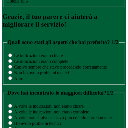
1 stelle su 5
Grazie, il tuo parere ci aiuterà a
migliorare il servizio!
Quali sono stati gli aspetti che hai preferito?
1/2
Le indicazioni erano chiare
Le indicazioni erano complete
Capivo sempre che stavo procedendo correttamente
Non ho avuto problemi tecnici
Altro
Dove hai incontrato le maggiori difficoltà?
1/2
A volte le indicazioni non erano chiare
A volte le indicazioni non erano complete
A volte non capivo se stavo procedendo correttamente
Ho avuto problemi tecnici