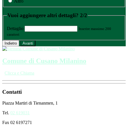
Altro
Vuoi aggiungere altri dettagli?
2/2
Dettaglio
Inserire massimo 200
caratteri
Indietro
Avanti
Comune di Cusano Milanino
Clicca e Chiama
Contatti
Piazza Martiri di Tienanmen, 1
Tel.
02 619031
Fax 02 6197271