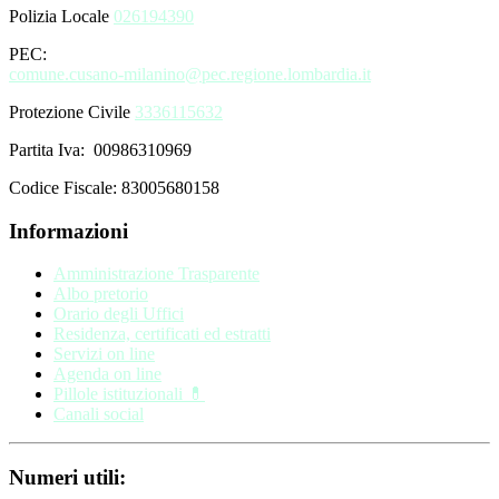
Polizia Locale
026194390
PEC:
comune.cusano-milanino@pec.regione.lombardia.it
Protezione Civile
3336115632
Partita Iva: 00986310969
Codice Fiscale: 83005680158
Informazioni
Amministrazione Trasparente
Albo pretorio
Orario degli Uffici
Residenza, certificati ed estratti
Servizi on line
Agenda on line
Pillole istituzionali 💊
Canali social
Numeri utili: