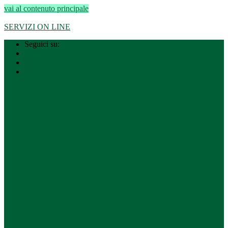
vai al contenuto principale
Regione Lombardia
–
Città metropolitana di Milano
SERVIZI ON LINE
Seguici su:
Facebook
Whatsapp
Telegram