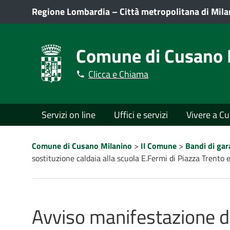
Regione Lombardia
–
Città metropolitana di Mil
Comune di Cusano 
Clicca e Chiama
Menù
Servizi on line
Uffici e servizi
Vivere a C
principale
Percorso
Comune di Cusano Milanino
>
Il Comune
>
Bandi di gar
a
sostituzione caldaia alla scuola E.Fermi di Piazza Trento e
"briciole
di
pane"
Avviso manifestazione d