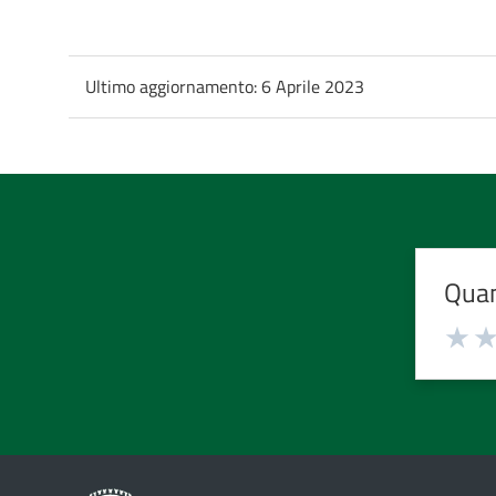
Ultimo aggiornamento:
6 Aprile 2023
Quan
Valuta
Valu
1
2
stelle
stell
su
su
5
5