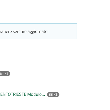
manere sempre aggiornato!
81 KB
RENTOTRIESTE Modulo…
55 KB