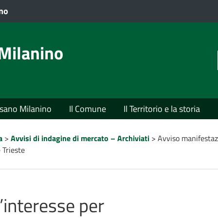
VAI AL CONTENUTO PRINCIPALE
ano
Milanino
usano Milanino
Il Comune
Il Territorio e la storia
a
>
Avvisi di indagine di mercato – Archiviati
>
Avviso manifestazi
 Trieste
’interesse per