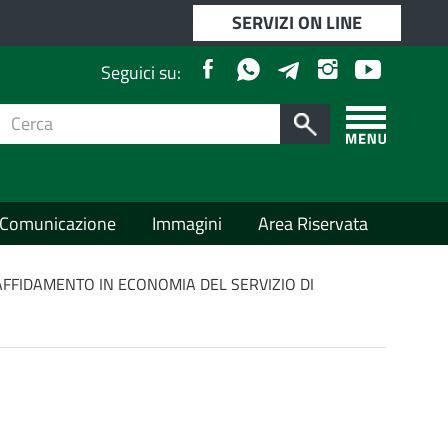
SERVIZI ON LINE
Facebook
Whatsapp
Instagram
Youtube
Telegram
Seguici su:
Cerca
per:
Cerca
Apri/chiudi
menù
laterale
Comunicazione
Immagini
Area Riservata
’AFFIDAMENTO IN ECONOMIA DEL SERVIZIO DI