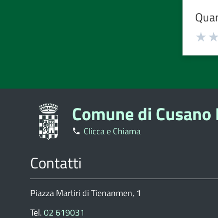
Quan
Valuta
Valu
1
2
stelle
stell
su
su
5
5
Comune di Cusano 
Clicca e Chiama
Contatti
Piazza Martiri di Tienanmen, 1
Tel.
02 619031