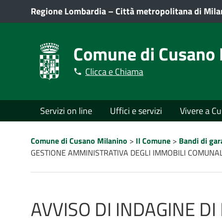
Regione Lombardia
–
Città metropolitana di Mil
Comune di Cusano 
Clicca e Chiama
Menù
Servizi on line
Uffici e servizi
Vivere a C
principale
Percorso
Comune di Cusano Milanino
>
Il Comune
>
Bandi di gar
a
GESTIONE AMMINISTRATIVA DEGLI IMMOBILI COMUNALI
"briciole
di
pane"
AVVISO DI INDAGINE D