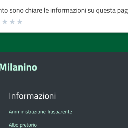
to sono chiare le informazioni su questa pag
ta
Valuta
Valuta
Valuta
3
4
5
e
stelle
stelle
stelle
su
su
su
5
5
5
Milanino
Informazioni
Amministrazione Trasparente
Albo pretorio