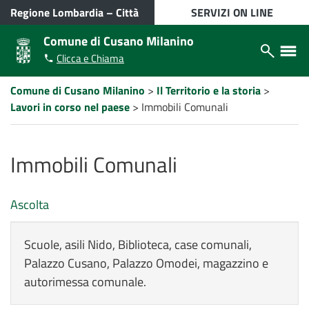
VAI AL CONTENUTO PRINCIPALE
Regione Lombardia
–
Città
SERVIZI ON LINE
metropolitana di Milano
Comune di Cusano Milanino
Apri/chiudi
Apri/ch
Clicca e Chiama
modulo
menù
ricerca
laterale
Percorso
Comune di Cusano Milanino
>
Il Territorio e la storia
>
a
Lavori in corso nel paese
>
Immobili Comunali
"briciole
di
pane"
Immobili Comunali
Ascolta
Scuole, asili Nido, Biblioteca, case comunali,
Palazzo Cusano, Palazzo Omodei, magazzino e
autorimessa comunale.