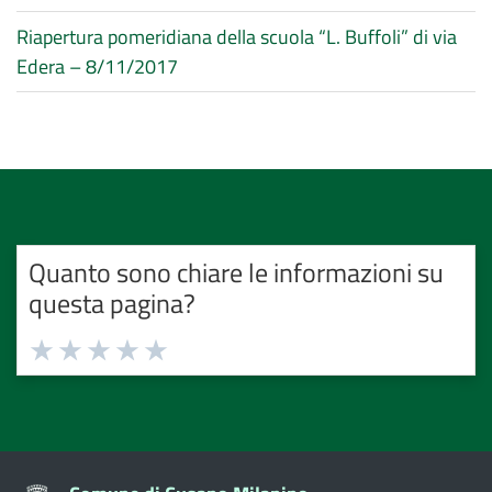
Riapertura pomeridiana della scuola “L. Buffoli” di via
Edera – 8/11/2017
Quanto sono chiare le informazioni su
questa pagina?
Valuta
Valuta
Valuta
Valuta
Valuta
1
2
3
4
5
stelle
stelle
stelle
stelle
stelle
su
su
su
su
su
5
5
5
5
5