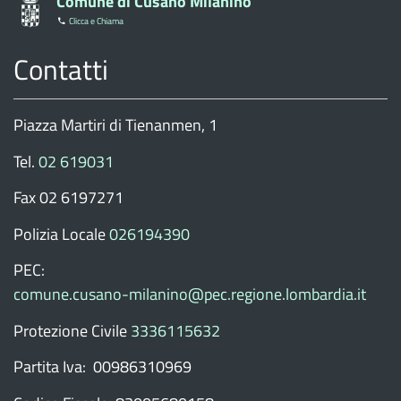
Comune di Cusano Milanino
Clicca e Chiama
Contatti
Piazza Martiri di Tienanmen, 1
Tel.
02 619031
Fax 02 6197271
Polizia Locale
026194390
PEC:
comune.cusano-milanino@pec.regione.lombardia.it
Protezione Civile
3336115632
Partita Iva: 00986310969