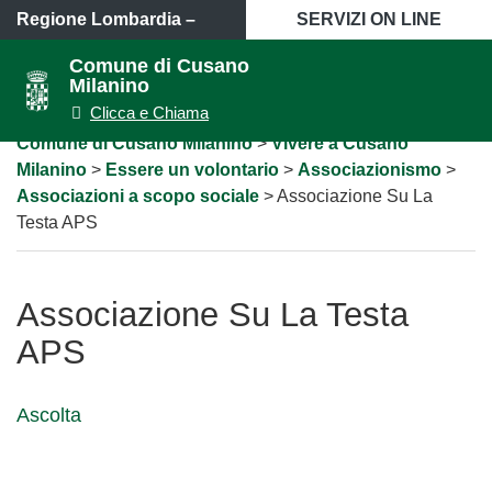
VAI AL CONTENUTO PRINCIPALE
Regione Lombardia
–
SERVIZI ON LINE
Città metropolitana di
Comune di Cusano
Milanino
Milano
Apri/chiudi
Apri/ch
Clicca e Chiama
modulo
menù
ricerca
lateral
Percorso
Comune di Cusano Milanino
>
Vivere a Cusano
a
Milanino
>
Essere un volontario
>
Associazionismo
>
"briciole
di
Associazioni a scopo sociale
>
Associazione Su La
pane"
Testa APS
Associazione Su La Testa
APS
Ascolta