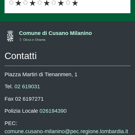
Valuta
Valuta
Valuta
Valuta
Valuta
5
4
3
2
1
stelle
stelle
stelle
stelle
stelle
su
su
su
su
su
5
5
5
5
5
Comune di Cusano Milanino
Clicca e Chiama
Contatti
Piazza Martiri di Tienanmen, 1
Tel.
02 619031
Fax 02 6197271
Polizia Locale
026194390
PEC:
comune.cusano-milanino@pec.regione.lombardia.it