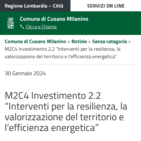
VAI AL CONTENUTO PRINCIPALE
Regione Lombardia
–
Città
SERVIZI ON LINE
metropolitana di Milano
Comune di Cusano Milanino
Apri/chiudi
Apri/ch
Clicca e Chiama
modulo
menù
ricerca
laterale
Percorso
Comune di Cusano Milanino
>
Notizie
>
Senza categoria
>
a
M2C4 Investimento 2.2 “Interventi per la resilienza, la
"briciole
di
valorizzazione del territorio e l’efficienza energetica”
pane"
30 Gennaio 2024
M2C4 Investimento 2.2
“Interventi per la resilienza, la
valorizzazione del territorio e
l’efficienza energetica”