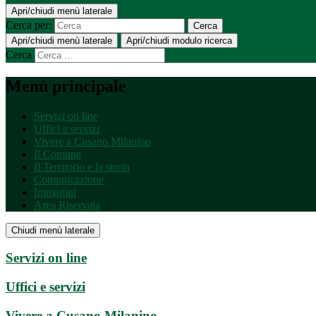
Apri/chiudi menù laterale
Cerca per:
Cerca
Apri/chiudi menù laterale
Apri/chiudi modulo ricerca
Cerca
Menù principale
Servizi on line
Uffici e servizi
Vivere a Cusano Milanino
Il Comune
Il Territorio e la storia
Comunicazione
Immagini
Area Riservata
Chiudi menù laterale
Servizi on line
Uffici e servizi
Vivere a Cusano Milanino