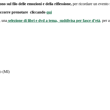
no sul filo delle emozioni e della riflessione,
per ricordare un evento 
occorre prenotare cliccando
qui
, una
selezione di libri e dvd a tema, suddivisa per fasce d’età
,
per ap
no (MI)