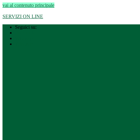
vai al contenuto principale
Regione Lombardia
–
Città metropolitana di Milano
SERVIZI ON LINE
Seguici su:
Facebook
Whatsapp
Telegram