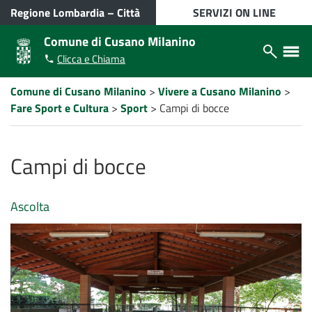
VAI AL CONTENUTO PRINCIPALE
Regione Lombardia
–
Città
SERVIZI ON LINE
metropolitana di Milano
Comune di Cusano Milanino
Apri/chiudi
Apri/ch
Clicca e Chiama
modulo
menù
ricerca
laterale
Percorso
Comune di Cusano Milanino
>
Vivere a Cusano Milanino
>
a
Fare Sport e Cultura
>
Sport
>
Campi di bocce
"briciole
di
pane"
Campi di bocce
Ascolta