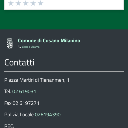
Valuta
Valuta
Valuta
Valuta
Valuta
1
2
3
4
5
stelle
stelle
stelle
stelle
stelle
su
su
su
su
su
5
5
5
5
5
Comune di Cusano Milanino
Clicca e Chiama
Contatti
Piazza Martiri di Tienanmen, 1
Tel.
02 619031
Fax 02 6197271
Polizia Locale
026194390
PEC: