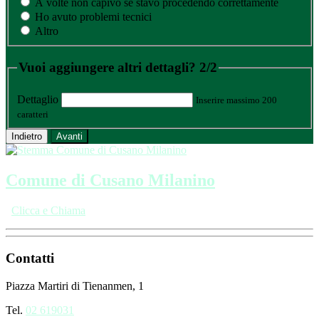
A volte non capivo se stavo procedendo correttamente
Ho avuto problemi tecnici
Altro
Vuoi aggiungere altri dettagli?
2/2
Dettaglio
Inserire massimo 200
caratteri
Indietro
Avanti
Comune di Cusano Milanino
Clicca e Chiama
Contatti
Piazza Martiri di Tienanmen, 1
Tel.
02 619031