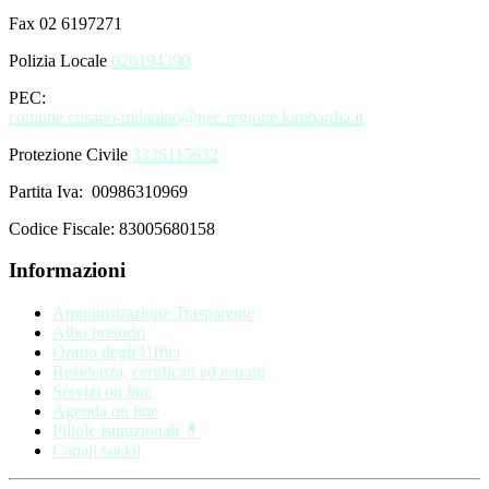
Fax 02 6197271
Polizia Locale
026194390
PEC:
comune.cusano-milanino@pec.regione.lombardia.it
Protezione Civile
3336115632
Partita Iva: 00986310969
Codice Fiscale: 83005680158
Informazioni
Amministrazione Trasparente
Albo pretorio
Orario degli Uffici
Residenza, certificati ed estratti
Servizi on line
Agenda on line
Pillole istituzionali 💊
Canali social