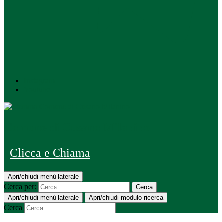
Instagram
Youtube
Comune di Cusano Milanino
Clicca e Chiama
Apri/chiudi menù laterale
Cerca per:
Cerca
Apri/chiudi menù laterale
Apri/chiudi modulo ricerca
Cerca