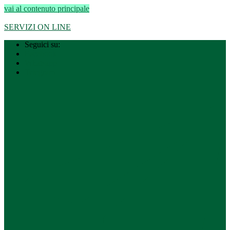
vai al contenuto principale
Regione Lombardia
–
Città metropolitana di Milano
SERVIZI ON LINE
Seguici su:
Facebook
Whatsapp
Telegram