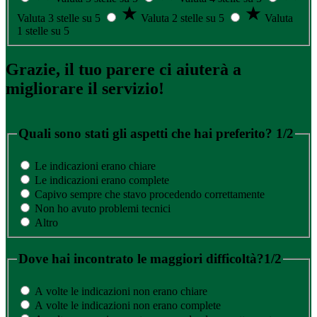
Valuta 3 stelle su 5
Valuta 2 stelle su 5
Valuta
1 stelle su 5
Grazie, il tuo parere ci aiuterà a
migliorare il servizio!
Quali sono stati gli aspetti che hai preferito?
1/2
Le indicazioni erano chiare
Le indicazioni erano complete
Capivo sempre che stavo procedendo correttamente
Non ho avuto problemi tecnici
Altro
Dove hai incontrato le maggiori difficoltà?
1/2
A volte le indicazioni non erano chiare
A volte le indicazioni non erano complete