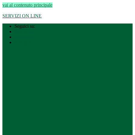
vai al contenuto principale
Regione Lombardia
–
Città metropolitana di Milano
SERVIZI ON LINE
Seguici su:
Facebook
Whatsapp
Telegram