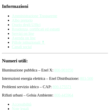
Informazioni
Amministrazione Trasparente
Albo pretorio
Orario degli Uffici
Residenza, certificati ed estratti
Servizi on line
Agenda on line
Pillole istituzionali 💊
Canali social
Numeri utili:
Illuminazione pubblica – Enel X:
800-901050
Interruzioni energia elettrica – Enel Distribuzione:
803-500
Problemi servizio idrico – CAP:
800-175571
Rifiuti urbani – Gelsia Ambiente:
800-445964
Accessibilità
Note legali