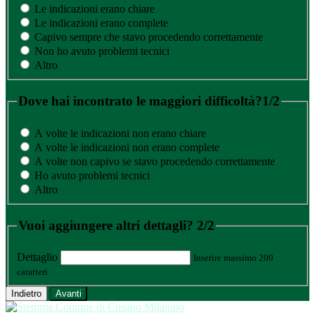
Le indicazioni erano chiare
Le indicazioni erano complete
Capivo sempre che stavo procedendo correttamente
Non ho avuto problemi tecnici
Altro
Dove hai incontrato le maggiori difficoltà?
1/2
A volte le indicazioni non erano chiare
A volte le indicazioni non erano complete
A volte non capivo se stavo procedendo correttamente
Ho avuto problemi tecnici
Altro
Vuoi aggiungere altri dettagli?
2/2
Dettaglio
Inserire massimo 200
caratteri
Indietro
Avanti