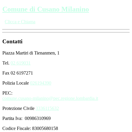
Comune di Cusano Milanino
Clicca e Chiama
Contatti
Piazza Martiri di Tienanmen, 1
Tel.
02 619031
Fax 02 6197271
Polizia Locale
026194390
PEC:
comune.cusano-milanino@pec.regione.lombardia.it
Protezione Civile
3336115632
Partita Iva: 00986310969
Codice Fiscale: 83005680158