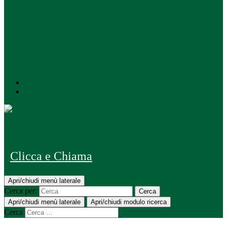
Instagram
Youtube
Comune di Cusano Milanino
Clicca e Chiama
Apri/chiudi menù laterale
Cerca per:
Cerca
Apri/chiudi menù laterale
Apri/chiudi modulo ricerca
Cerca