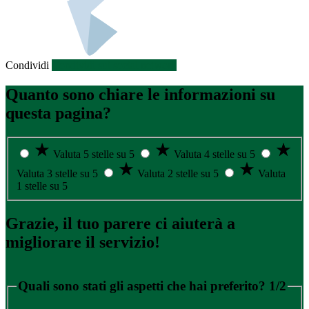
Condividi
Condividi sui social network
Quanto sono chiare le informazioni su
questa pagina?
Valuta 5 stelle su 5
Valuta 4 stelle su 5
Valuta 3 stelle su 5
Valuta 2 stelle su 5
Valuta
1 stelle su 5
Grazie, il tuo parere ci aiuterà a
migliorare il servizio!
Quali sono stati gli aspetti che hai preferito?
1/2