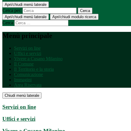
Apri/chiudi menù laterale
Cerca per:
Cerca
Apri/chiudi menù laterale
Apri/chiudi modulo ricerca
Cerca
Menù principale
Servizi on line
Uffici e servizi
Vivere a Cusano Milanino
Il Comune
Il Territorio e la storia
Comunicazione
Immagini
Area Riservata
Chiudi menù laterale
Servizi on line
Uffici e servizi
Vivere a Cusano Milanino