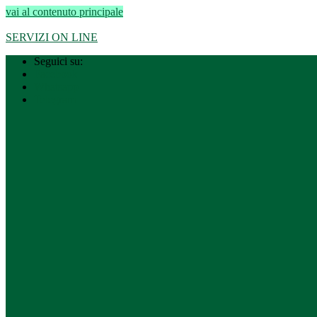
vai al contenuto principale
Regione Lombardia
–
Città metropolitana di Milano
SERVIZI ON LINE
Seguici su:
Facebook
Whatsapp
Telegram