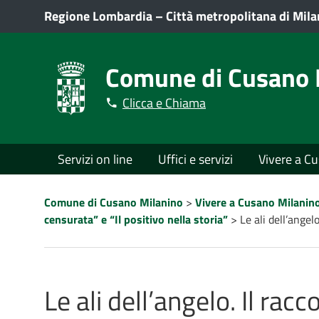
Regione Lombardia
–
Città metropolitana di Mil
Comune di Cusano 
Clicca e Chiama
Menù
Servizi on line
Uffici e servizi
Vivere a C
principale
Percorso
Comune di Cusano Milanino
>
Vivere a Cusano Milanin
a
censurata” e “Il positivo nella storia”
>
Le ali dell’ange
"briciole
di
pane"
Le ali dell’angelo. Il rac