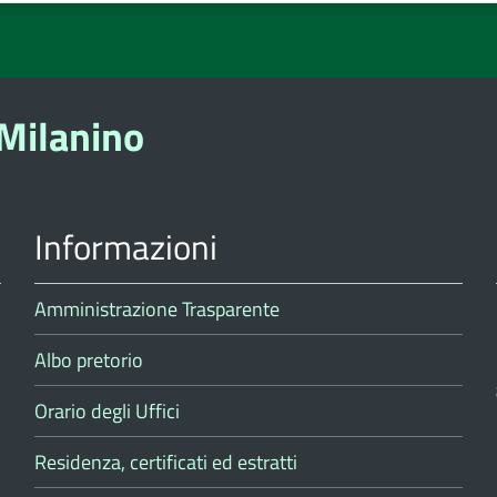
e
stelle
stelle
stelle
su
su
su
5
5
5
Milanino
Informazioni
Amministrazione Trasparente
Albo pretorio
Orario degli Uffici
Residenza, certificati ed estratti