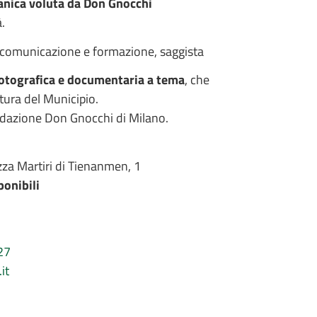
ceanica voluta da Don Gnocchi
.
n comunicazione e formazione, saggista
otografica e documentaria a tema
, che
rtura del Municipio.
ndazione Don Gnocchi di Milano.
zza Martiri di Tienanmen, 1
ponibili
27
it