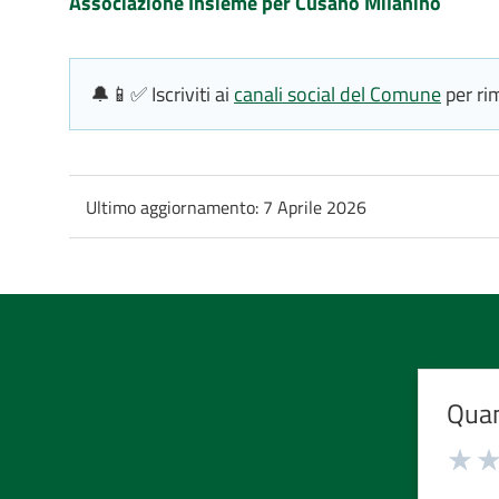
Associazione Insieme per Cusano Milanino
🔔📱✅ Iscriviti ai
canali social del Comune
per ri
Ultimo aggiornamento:
7 Aprile 2026
Quan
Valuta
Valu
1
2