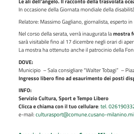
Le ali dell’angelo. Il racconto della trasvolata o
In occasione della Giornata mondiale della disabilità
Relatore: Massimo Gagliano, giornalista, esperto i
Nel corso della serata, verrà inaugurata la
mostra f
sarà visitabile fino al 17 dicembre negli orari di ape
La mostra ha ottenuto anche il patrocinio della Fo
DOVE:
Municipio – Sala consigliare “Walter Tobagi” – Pia
Ingresso libero fino ad esaurimento dei posti dis
INFO:
Servizio Cultura, Sport e Tempo Libero
Clicca e chiama con il tuo cellulare
:
tel. 02619033
e-mail:
culturasport@comune.cusano-milanino.mi.