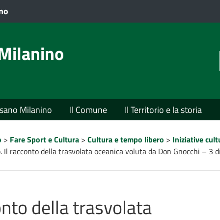
VAI AL CONTENUTO PRINCIPALE
ano
Milanino
usano Milanino
Il Comune
Il Territorio e la storia
o
>
Fare Sport e Cultura
>
Cultura e tempo libero
>
Iniziative cul
lo. Il racconto della trasvolata oceanica voluta da Don Gnocchi – 3
conto della trasvolata