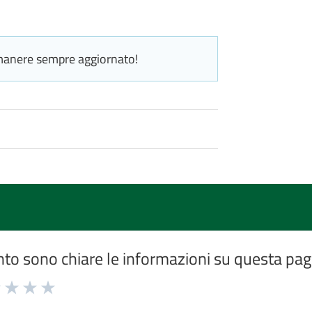
manere sempre aggiornato!
to sono chiare le informazioni su questa pag
ta
Valuta
Valuta
Valuta
3
4
5