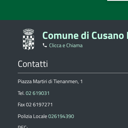
stelle
stell
su
su
5
5
Comune di Cusano 
Clicca e Chiama
Contatti
Piazza Martiri di Tienanmen, 1
Tel.
02 619031
Fax 02 6197271
Polizia Locale
026194390
PEC: