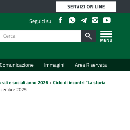
SERVIZI ON LINE
Facebook
Whatsapp
Instagram
Youtube
Telegram
Seguici su:
Cerca
per:
Cerca
Apri/chiudi
menù
laterale
Comunicazione
Immagini
Area Riservata
turali e sociali anno 2026
>
Ciclo di incontri “La storia
 dicembre 2025